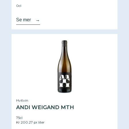
0cl
Se mer
→
Hvitvin
ANDI WEIGAND MTH
75cl
Kr 200.27 pr.liter