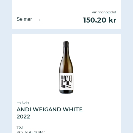
Vinmonopolet
150.20 kr
Se mer
→
Hvitvin
ANDI WEIGAND WHITE
2022
75cl
Kr 216.80 pr.liter