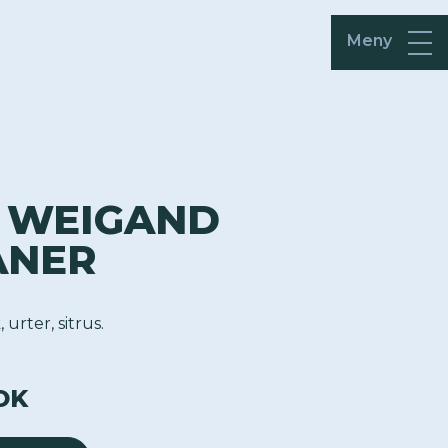
Meny
 WEIGAND
ANER
, urter, sitrus.
OK