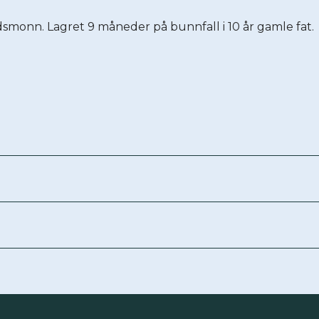
dsmonn. Lagret 9 måneder på bunnfall i 10 år gamle fat.
Land, distrikt
Tyskland 
Inneholder
Sulfitt
Emballasjetype
Glass
Om vinen
Korktype
Naturko
me
Hvit sjokolade, eplesider, 
Utvalg
Uten utv
e
Drikkeklar nå, men kan 
Grossist
Bibito AS