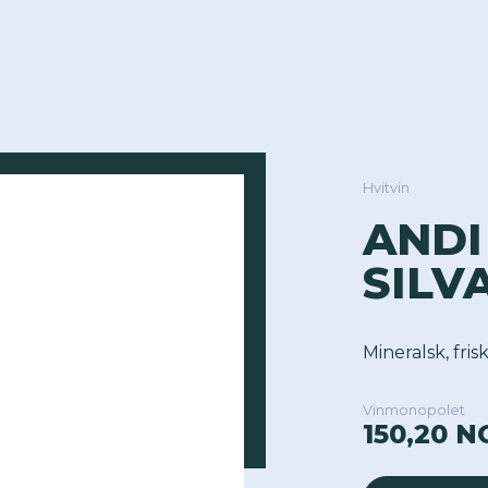
Hvitvin
ANDI
SILV
Mineralsk, frisk
Vinmonopolet
150,20 N