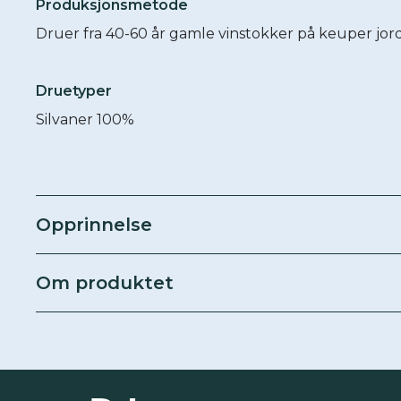
Produksjonsmetode
Druer fra 40-60 år gamle vinstokker på keuper jor
Druetyper
Silvaner 100%
Opprinnelse
Varetype
Hvitvin
Om produktet
EPDnr
6313696
Vinmonopol
16284501
Passer til
Smak
Lukt
Steinfrukt, honning, sitron.
Skalldyr
3/12 Sød
Smak
Hvit sjokolade, eplesider, sitrus.
Fisk
4/12 Fyld
Farge
Lys strågul.