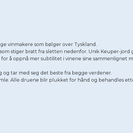
nge vinmakere som bølger over Tyskland.
om stiger bratt fra sletten nedenfor. Unik Keuper-jord g
r for å oppnå mer subtilitet i vinene sine sammenlignet
 og tar med seg det beste fra begge verdener.
amle. Alle druene blir plukket for hånd og behandles et