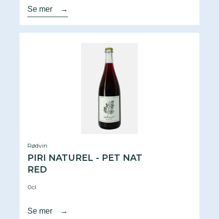
Se mer
→
Rødvin
PIRI NATUREL - PET NAT
RED
0cl
Se mer
→