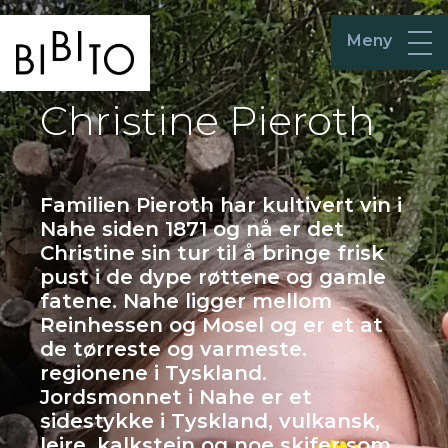
Meny
Christine Pieroth
Familien Pieroth har kultivert vin i
Nahe siden 1871 og nå er det
Christine sin tur til å bringe frisk
pust i de dype røttene og gamle
fatene. Nahe ligger mellom
Reinhessen og Mosel og er et at
de tørreste og varmeste.
regionene i Tyskland.
Jordsmonnet i Nahe er et
sidestykke i Tyskland, vulkansk,
leire, kalkstein og noe skifer som