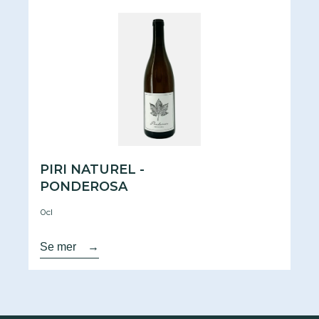
PIRI NATUREL -
PONDEROSA
0cl
Se mer
→