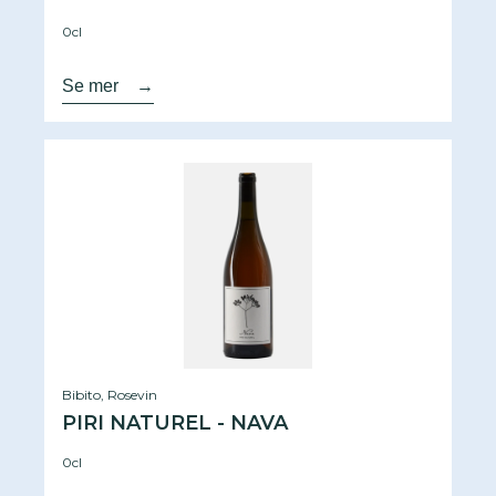
0cl
Se mer
→
Bibito, Rosevin
PIRI NATUREL - NAVA
0cl