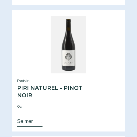
Rødvin
PIRI NATUREL - PINOT
NOIR
0cl
Se mer
→