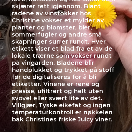
skjærer rett igjennom. Blant
radene av vinstokker hos
Christine vokser et mylder av
planter og blomster, bier,
sommerfugler og andre små
skapninger surrer rundt. Hver
etikett viser et blad fra et av de
lokale trærne som vokser rundt
på vingården. Bladene blir
håndplukket og trykket på stoff
før de digitaliseres for å bli
etiketter. Vinene er rene og
presise, ufiltrert og helt uten
svovel eller svært lite av det.
Villgjær, Tyske eikefat og ingen
temperaturkontroll er nøkkelen
bak Christines friske Juicy viner.