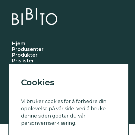
Hjem
Produsenter
Produkter
Prislister
Nyheter
Om oss
Kontakt oss
Cookies
Abere
Autentico
Vi bruker cookies for å forbedre din
Publico
Unico
opplevelse på vår side. Ved å bruke
Vin John
denne siden godtar du vår
personvernserklæring.
Bruk av Alkohol kan gi helseskader.
Les mer hos Helse Norge
.