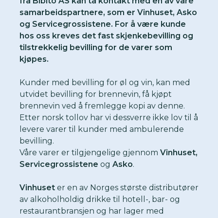
fra Bibito AS kan ta kontakt med en av våre
samarbeidspartnere, som er Vinhuset, Asko
og Servicegrossistene. For å være kunde
hos oss kreves det fast skjenkebevilling og
tilstrekkelig bevilling for de varer som
kjøpes.
Kunder med bevilling for øl og vin, kan med
utvidet bevilling for brennevin, få kjøpt
brennevin ved å fremlegge kopi av denne.
Etter norsk tollov har vi dessverre ikke lov til å
levere varer til kunder med ambulerende
bevilling.
Våre varer er tilgjengelige gjennom
Vinhuset,
Servicegrossistene
og
Asko
.
Vinhuset
er en av Norges største distributører
av alkoholholdig drikke til hotell-, bar- og
restaurantbransjen og har lager med