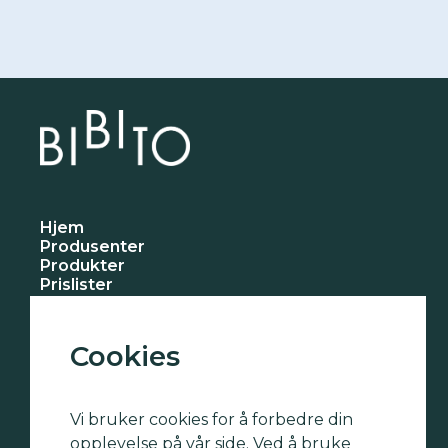
Hjem
Produsenter
Produkter
Prislister
Nyheter
Om oss
Kontakt oss
Cookies
Abere
Autentico
Vi bruker cookies for å forbedre din
Publico
Unico
opplevelse på vår side. Ved å bruke